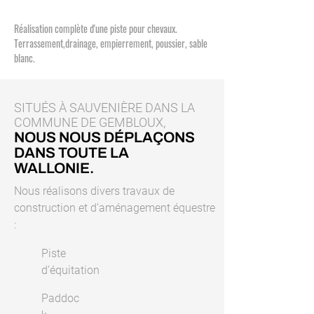
Réalisation complète d'une piste pour chevaux.
Terrassement,drainage, empierrement, poussier, sable
blanc.
SITUÉS À SAUVENIÈRE DANS LA
COMMUNE DE GEMBLOUX,
NOUS NOUS DÉPLAÇONS
DANS TOUTE LA
WALLONIE.
Nous réalisons divers travaux de
construction et d’aménagement équestre
:
Piste
d’équitation
Paddoc