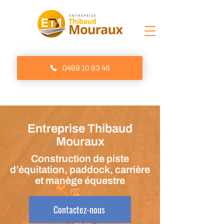
0499 10 93 46
Entreprise Thibaud
Mouraux
Construction de piste
d’équitation, paddock, carrière
et manège équestre
Contactez-nous