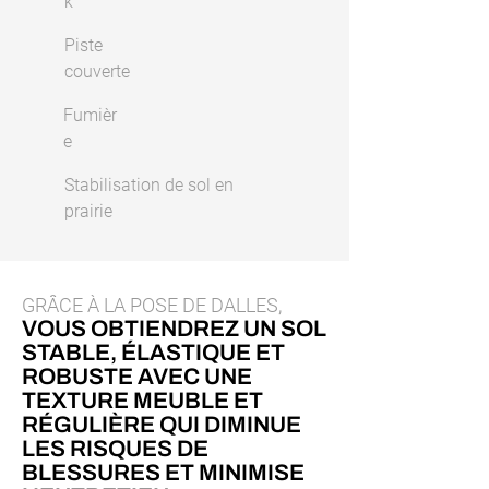
k
Piste
couverte
Fumièr
e
Stabilisation de sol en
prairie
GRÂCE À LA POSE DE DALLES,
VOUS OBTIENDREZ UN SOL
STABLE, ÉLASTIQUE ET
ROBUSTE AVEC UNE
TEXTURE MEUBLE ET
RÉGULIÈRE QUI DIMINUE
LES RISQUES DE
BLESSURES ET MINIMISE