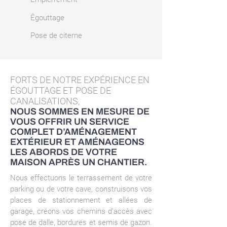
Égouttage
Pose de citerne
FORTS DE NOTRE EXPÉRIENCE EN
ÉGOUTTAGE ET POSE DE
CANALISATIONS,
NOUS SOMMES EN MESURE DE
VOUS OFFRIR UN SERVICE
COMPLET D’AMÉNAGEMENT
EXTÉRIEUR ET AMÉNAGEONS
LES ABORDS DE VOTRE
MAISON APRÈS UN CHANTIER.
Nous effectuons le terrassement de votre
parking ou de votre cave, construisons vos
places de stationnement et allées de
garage, créons vos chemins d’accès avec
pose de dalle, bordures et semis de gazon.